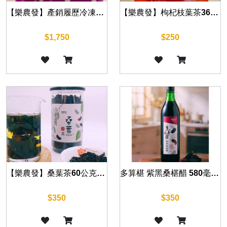
【樂農發】產銷履歷冷凍生鮮桑椹400公克/盒×12盒｜原產台灣｜免運｜冷凍生鮮桑葚｜自產自銷
【樂農發】枸杞枝葉茶36公克｜健康維持｜青草茶包 養生茶飲 四季皆宜
$1,750
$250
【樂農發】桑葉茶60公克｜自然茶香 無咖啡因｜日常養生茶
多算椹 紫黑桑椹醋 580毫升｜全果釀製 酸甜順口
$350
$350