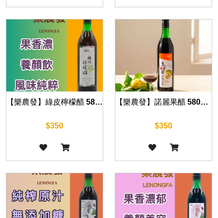
【樂農發】綠皮檸檬醋 580毫升｜全果釀製 天然果香 清爽順口
【樂農發】諾麗果醋 580毫升｜養生飲品．風味獨特．口感醇厚
$350
$350