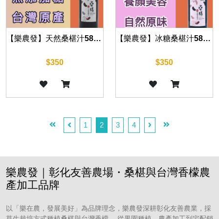
【樂農發】天然桑椹汁580毫升|純榨汁非濃縮汁 口感最新鮮|
【樂農發】冰糖桑椹汁580ml｜台灣桑椹果汁｜非濃縮製程｜無香料防腐劑｜果香濃郁
$350
$350
1
2
3
4
樂農發｜彰化友善農場・桑椹與台灣香檬農
產加工品牌
以「樂在農，發展美好」為品牌理念，樂農發深耕彰化友善農業，採
草生栽培方式種植桑椹與台灣香檬。 從果園種植、農產加工到宅配銷