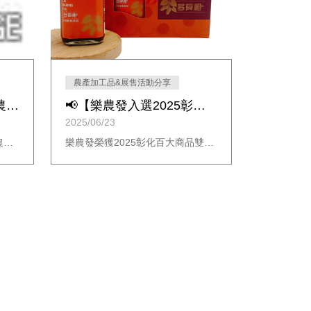
農產加工品&展售活動分享
📣【#彰化百工百業｜#農業青創班 分享現場直擊】
📢【樂農發入選2025彰化百大商品 🎉】
2025/06/23
樂農發受邀參與彰化百工百業農業青創班，分享從一顆桑椹出發的品牌故事，透過農業六級化與藍海三價椹的多元價值，實踐友善耕作與在地創生。
樂農發榮獲2025彰化百大商品雙項肯定，尚好食－冷藏桑椹果泥與尚好禮－桑椹好禮入選！以自產自銷、友善耕作方式栽種，堅持品質與美味，展現在地農產的價值與魅力。立即了解入選商品與購買資訊。