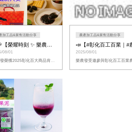
產加工品&展售活動分享
農產加工品&展售活動分享
🎉🎉【榮耀時刻 ✨ 樂農發榮獲2025彰化百大商品】🎉🎉
5/08/01
2025/08/01
樂農發榮獲2025彰化百大商品肯定！ 桑椹禮盒榮獲金質獎，多算椹冷藏桑椹果泥更勇奪優質獎與新人獎， 展現在地農業加工實力與創新！