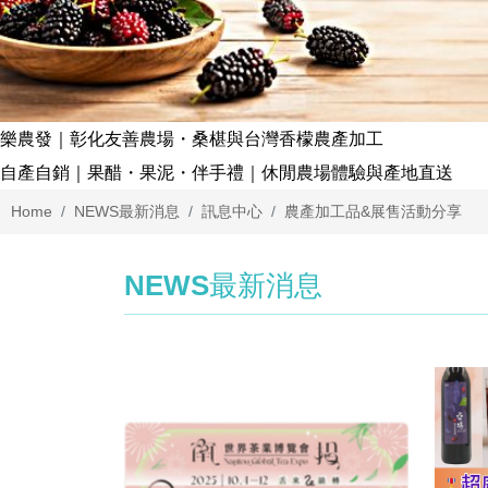
樂農發｜彰化友善農場・桑椹與台灣香檬農產加工
自產自銷｜果醋・果泥・伴手禮｜休閒農場體驗與產地直送
Home
NEWS
最新消息
訊息中心
農產加工品&展售活動分享
NEWS
最新消息