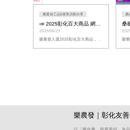
農產加工品&展售活動分享
農
📣 2025彰化百大商品 網路人氣票選開跑囉！
2025/06/23
202
樂農發入選2025彰化百大商品，尚好食－冷藏桑椹果泥及尚好禮－桑椹好禮雙項登榜！即日起至114年7月20日，參加彰化縣政府網路人氣票選活動，為支持的商品投票就能參加抽獎，有機會把千元大禮包帶回家，邀您一起為彰化之光應援！
樂農發｜彰化友善
以「樂在農，發展美好」為品