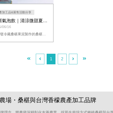
產加工品&展售活動分享
桑椹氣泡飲｜清涼微甜夏日首選
5/06/16
樂農發冷藏桑椹果泥製作的桑椹氣泡飲，天然純粹，三步驟輕鬆完成，夏日清涼解渴首選。
1
2
農場・桑椹與台灣香檬農產加工品牌
牌理念，樂農發深耕彰化友善農業，採草生栽培方式種植桑椹與台灣