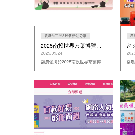
農產加工品&展售活動分享
農
2025南投世界茶葉博覽會｜樂農發進駐農加幸福＋館
2025/09/24
202
樂農發將於2025南投世界茶葉博覽會「農加幸福＋館」展出！展期114/10/04(六)～10/07(二)，每日9:00～17:00~21:00（依節日調整）。現場提供桑椹系列產品試喝與展售，歡迎蒞臨品嚐選購！