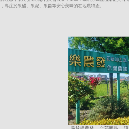
銷，專注於果醋、果泥、果醬等安心美味的在地農特產。
關於樂農發
全部商品
訊