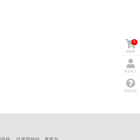
0
購物車
會員登入
購物須知
香檬。 從果園種植、農產加