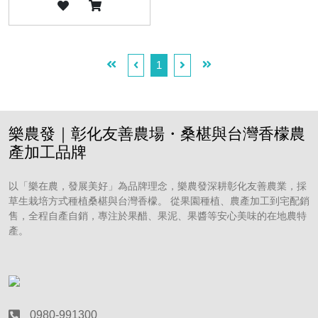
1
樂農發｜彰化友善農場・桑椹與台灣香檬農
產加工品牌
以「樂在農，發展美好」為品牌理念，樂農發深耕彰化友善農業，採
草生栽培方式種植桑椹與台灣香檬。 從果園種植、農產加工到宅配銷
售，全程自產自銷，專注於果醋、果泥、果醬等安心美味的在地農特
產。
0980-991300