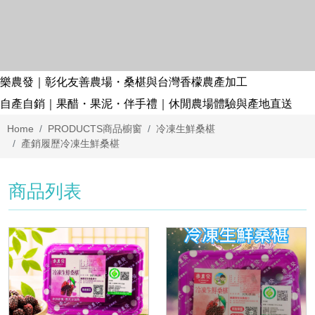
樂農發｜彰化友善農場・桑椹與台灣香檬農產加工
自產自銷｜果醋・果泥・伴手禮｜休閒農場體驗與產地直送
Home
PRODUCTS
商品櫥窗
冷凍生鮮桑椹
產銷履歷冷凍生鮮桑椹
商品列表