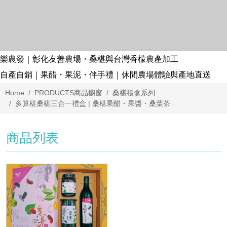
樂農發｜彰化友善農場・桑椹與台灣香檬農產加工
自產自銷｜果醋・果泥・伴手禮｜休閒農場體驗與產地直送
Home
PRODUCTS
商品櫥窗
桑椹禮盒系列
多算椹桑椹三合一禮盒 | 桑椹果醋・果醬・桑葉茶
商品列表