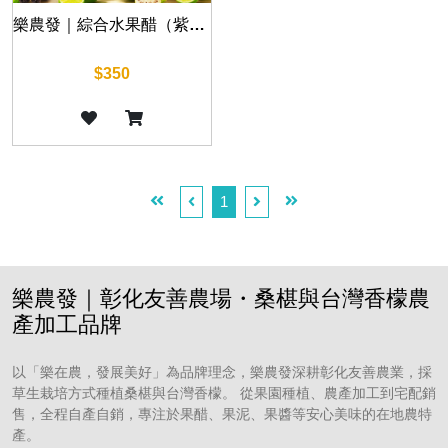
樂農發｜綜合水果醋（紫黑桑椹醋・綠皮檸檬醋・諾麗果醋・台灣香檬醋）
$350
1
樂農發｜彰化友善農場・桑椹與台灣香檬農
產加工品牌
以「樂在農，發展美好」為品牌理念，樂農發深耕彰化友善農業，採
草生栽培方式種植桑椹與台灣香檬。 從果園種植、農產加工到宅配銷
售，全程自產自銷，專注於果醋、果泥、果醬等安心美味的在地農特
產。