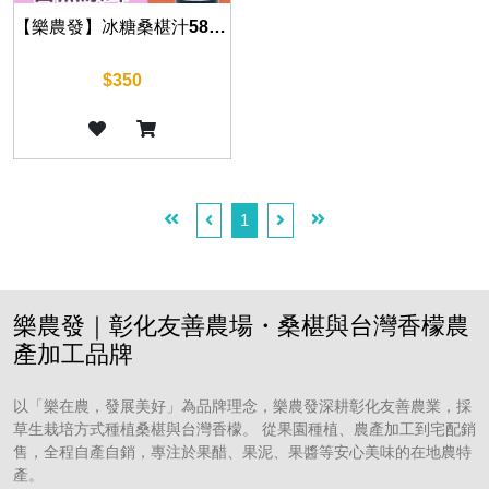
【樂農發】冰糖桑椹汁580ml｜台灣桑椹果汁｜非濃縮製程｜無香料防腐劑｜果香濃郁
$350
1
樂農發｜彰化友善農場・桑椹與台灣香檬農
產加工品牌
以「樂在農，發展美好」為品牌理念，樂農發深耕彰化友善農業，採
草生栽培方式種植桑椹與台灣香檬。 從果園種植、農產加工到宅配銷
售，全程自產自銷，專注於果醋、果泥、果醬等安心美味的在地農特
產。