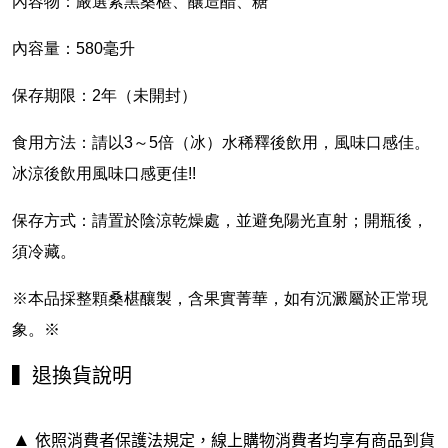
內容物：嚴選紫黑桑椹、釀造醋、糖
內容量：580毫升
保存期限：2年（未開封）
食用方法：請以3～5倍（冰）水稀釋後飲用，風味口感佳。
冰涼後飲用風味口感更佳!!
保存方式：請置於陰涼乾燥處，並避免陽光直射；開瓶後，
須冷藏。
※本品採整顆桑椹釀製，含果實菁華，如有沉澱屬於正常現
象。※
▍退換貨說明
▲
依照消費者保護法規定，線上購物消費者均享有商品到貨