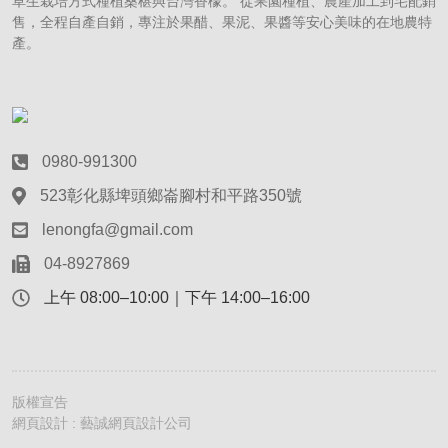
草生栽培方式種植桑椹與台灣香檬。 從果園種植、農產加工到宅配銷
售，全程自產自銷，專注於果醋、果泥、果醬等安心美味的在地農特
產。
0980-991300
523彰化縣埤頭鄉崙腳村和平路350號
lenongfa@gmail.com
04-8927869
上午 08:00–10:00｜下午 14:00–16:00
版權宣告
網頁設計 : 藝誠網頁設計公司