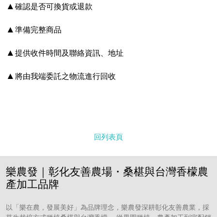
▲
確認是否可換貨或退款
▲
準備完整商品
▲
提供收件時間及聯絡資訊、地址
▲
將由我端委託之物流進行回收
回列表頁
樂農發｜彰化友善農場・桑椹與台灣香檬農
產加工品牌
以「樂在農，發展美好」為品牌理念，樂農發深耕彰化友善農業，採