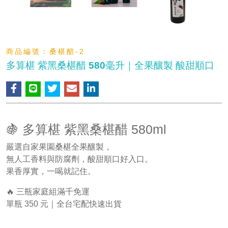
商品編號：
桑椹醋-2
多算椹 紫黑桑椹醋 580毫升｜全果釀製 酸甜順口
🍇 多算椹 紫黑桑椹醋 580ml
嚴選自家果園桑椹全果釀製，
無人工香料與防腐劑，酸甜順口好入口。
果香厚實，一喝就記住。
🔥 三瓶家庭組滿千免運
單瓶 350 元｜全台宅配快速出貨