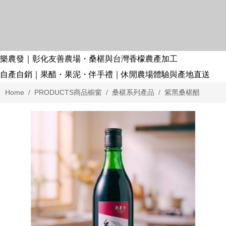
樂農發｜彰化友善農場・桑椹與台灣香檬農產加工
自產自銷｜果醋・果泥・伴手禮｜休閒農場體驗與產地直送
Home
PRODUCTS
商品櫥窗
桑椹系列產品
紫黑桑椹醋