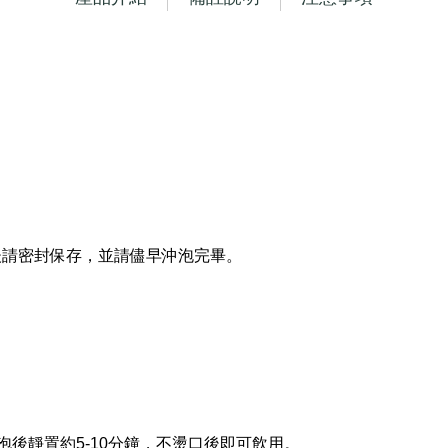
後請密封保存，並請儘早沖泡完畢。
沖泡後靜置約5-10分鐘，不燙口後即可飲用。