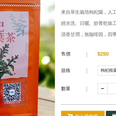
來自草生栽培枸杞園，人
經水洗、日曬、炒菁乾燥
清香甘潤，無咖啡因，四
$
250
售價
規格
−
數量