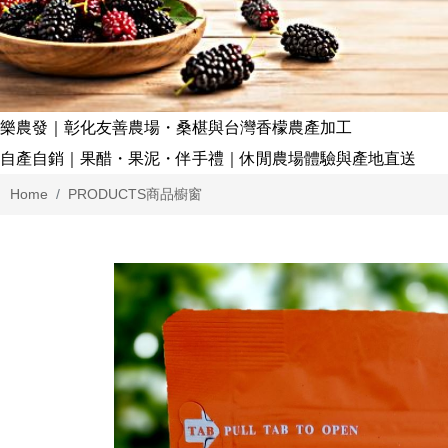
樂農發｜彰化友善農場・桑椹與台灣香檬農產加工
自產自銷｜果醋・果泥・伴手禮｜休閒農場體驗與產地直送
Home
PRODUCTS
商品櫥窗