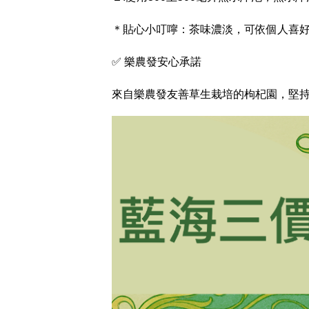
＊貼心小叮嚀：茶味濃淡，可依個人喜
✅ 樂農發安心承諾
來自樂農發友善草生栽培的枸杞園，堅