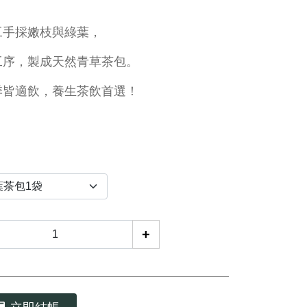
工手採嫩枝與綠葉，
工序，製成天然青草茶包。
季皆適飲，養生茶飲首選！
+