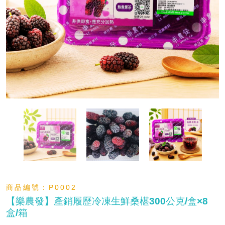
商品編號：
P0002
【樂農發】產銷履歷冷凍生鮮桑椹300公克/盒×8
盒/箱