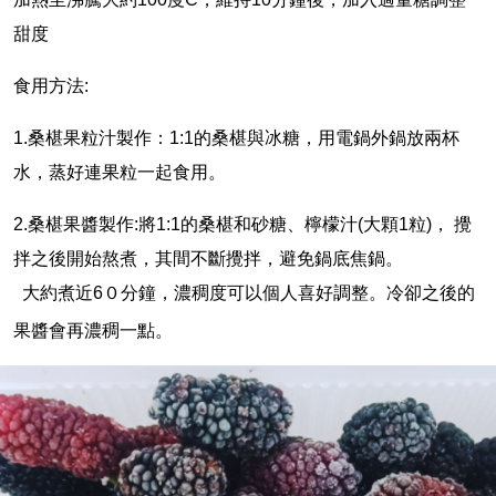
甜度
食用方法:
1.桑椹果粒汁製作：1:1的桑椹與冰糖，用電鍋外鍋放兩杯
水，蒸好連果粒一起食用。
2.桑椹果醬製作:將1:1的桑椹和砂糖、檸檬汁(大顆1粒)， 攪
拌之後開始熬煮，其間不斷攪拌，避免鍋底焦鍋。
大約煮近6０分鐘，濃稠度可以個人喜好調整。冷卻之後的
果醬會再濃稠一點。