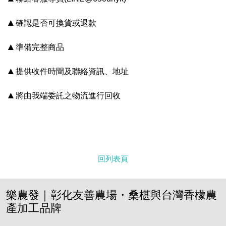
▲
確認是否可換貨或退款
▲
準備完整商品
▲
提供收件時間及聯絡資訊、地址
▲
將由我端委託之物流進行回收
回列表頁
樂農發｜彰化友善農場・桑椹與台灣香檬農
產加工品牌