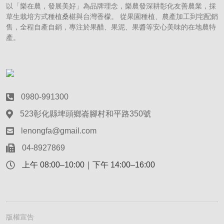
以「樂在農，發展美好」為品牌理念，樂農發深耕彰化友善農業，採
草生栽培方式種植桑椹與台灣香檬。 從果園種植、農產加工到宅配銷
售，全程自產自銷，專注於果醋、果泥、果醬等安心美味的在地農特
產。
0980-991300
523彰化縣埤頭鄉崙腳村和平路350號
lenongfa@gmail.com
04-8927869
上午 08:00–10:00｜下午 14:00–16:00
版權宣告