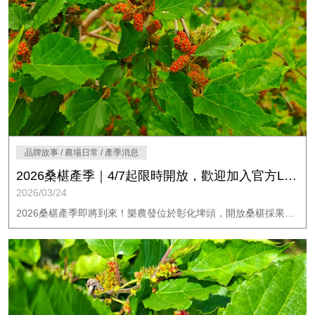
品牌故事 / 農場日常 / 產季消息
2026桑椹產季｜4/7起限時開放，歡迎加入官方LINE預約入園
2026/03/24
2026桑椹產季即將到來！樂農發位於彰化埤頭，開放桑椹採果體驗，4/7起限時開放，現採現吃酸甜多汁。名額有限，歡迎加入官方LINE預約入園。