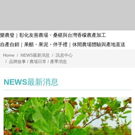
樂農發｜彰化友善農場・桑椹與台灣香檬農產加工
自產自銷｜果醋・果泥・伴手禮｜休閒農場體驗與產地直送
Home
NEWS
最新消息
訊息中心
品牌故事 / 農場日常 / 產季消息
NEWS
最新消息