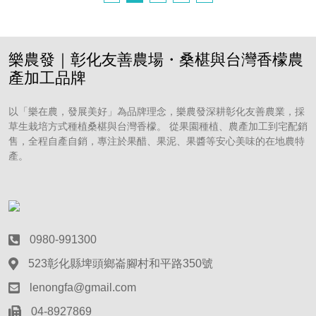
樂農發｜彰化友善農場・桑椹與台灣香檬農
產加工品牌
以「樂在農，發展美好」為品牌理念，樂農發深耕彰化友善農業，採
草生栽培方式種植桑椹與台灣香檬。 從果園種植、農產加工到宅配銷
售，全程自產自銷，專注於果醋、果泥、果醬等安心美味的在地農特
產。
0980-991300
523彰化縣埤頭鄉崙腳村和平路350號
lenongfa@gmail.com
04-8927869