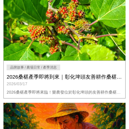
品牌故事 / 農場日常 / 產季消息
2026桑椹產季即將到來｜彰化埤頭友善耕作桑椹果園｜樂農發
2026/03/17
2026桑椹產季即將來臨！樂農發位於彰化埤頭的友善耕作桑椹果園，從修枝到採收，用心培育每一顆桑椹。帶你搶先了解桑椹成熟過程與最新上市時間。