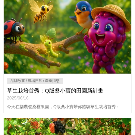
品牌故事 / 農場日常 / 產季消息
草生栽培首秀：Q版桑小寶的田園新計畫
2025/06/16
今天在樂農發桑椹果園，Q版桑小寶帶你體驗草生栽培首秀：翻耕鬆土、播種苕子與三葉草，引來蚯蚓、蜜蜂及蝴蝶共舞，開啟生機盎然的友善農場之旅。