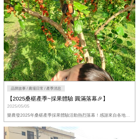
品牌故事 / 農場日常 / 產季消息
【2025桑椹產季~採果體驗 圓滿落幕🎉】
2025/05/05
樂農發2025年桑椹產季採果體驗活動熱烈落幕！感謝來自各地的朋友共襄盛舉，一起走進彰化埤頭果園，享受桑椹現採的甜美與農場的自然風光。讓我們一起回顧這段充滿笑聲與果香的時光💜🍇