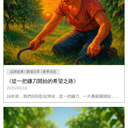
品牌故事 / 農場日常 / 產季消息
《從一把鐮刀開始的希望之路》
2025/06/16
16年前，我們回到彰化埤頭，從一把鐮刀、一片桑椹園開始，不噴除草劑、親手割草，走出屬於樂農發的草生栽培之路。這支影片記錄了我們如何堅持友善耕作，兼顧從農與創業，打造出共生共榮的永續果園。邀您一起走進樂農發，感受土地的呼吸與希望的種子。