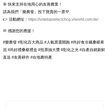
🎯 快來支持在地用心的友善農業！
請為我們「樂農發」投下寶貴的一票💜
👉 活動網址：
https://votetopselectchcg.vrworld.com.tw/
🫶 感謝您的應援！
#樂農發 #彰化百大商品 #人氣票選開跑 #尚好食冷藏桑椹果
泥 #尚好禮桑椹禮盒 #投票抽大獎 #彰化之光 #自產自銷新鮮
直送 #友善耕作 #在地農特產