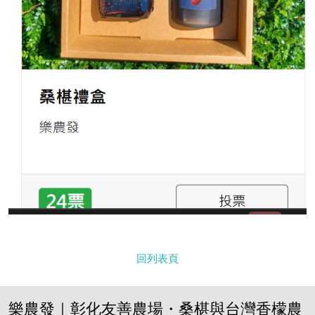
回列表頁
樂農發｜彰化友善農場・桑椹與台灣香檬農