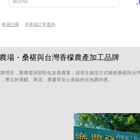
會員註冊
非會員訂單查詢
農場・桑椹與台灣香檬農產加工品牌
牌理念，樂農發深耕彰化友善農業，採草生栽培方式種植桑椹與台灣
銷，專注於果醋、果泥、果醬等安心美味的在地農特產。