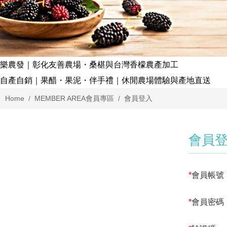
樂農發｜彰化友善農場・桑椹與台灣香檬農產加工
自產自銷｜果醋・果泥・伴手禮｜休閒農場體驗與產地直送
Home
MEMBER AREA
會員專區
會員登入
會員
*
會員帳號
*
會員密碼