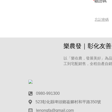
*
驗證碼
忘記密碼
樂農發｜彰化友善
以「樂在農，發展美好」為品
工到宅配銷售，全程自產自
0980-991300
523彰化縣埤頭鄉崙腳村和平路350號
lenongfa@gmail.com