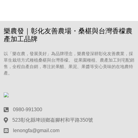
樂農發｜彰化友善農場・桑椹與台灣香檬農
產加工品牌
以「樂在農，發展美好」為品牌理念，樂農發深耕彰化友善農業，採
草生栽培方式種植桑椹與台灣香檬。 從果園種植、農產加工到宅配銷
售，全程自產自銷，專注於果醋、果泥、果醬等安心美味的在地農特
產。
0980-991300
523彰化縣埤頭鄉崙腳村和平路350號
lenongfa@gmail.com